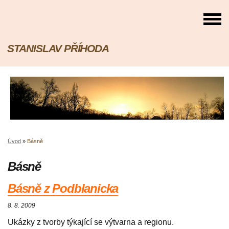
STANISLAV PŘÍHODA
Úvod
»
Básně
Básně
Básně z Podblanicka
8. 8. 2009
Ukázky z tvorby týkající se výtvarna a regionu.