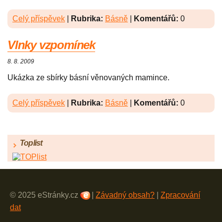
Celý příspěvek
|
Rubrika:
Básně
|
Komentářů:
0
Vlnky vzpomínek
8. 8. 2009
Ukázka ze sbírky básní věnovaných mamince.
Celý příspěvek
|
Rubrika:
Básně
|
Komentářů:
0
Toplist
© 2025 eStránky.cz
|
Závadný obsah?
|
Zpracování
dat