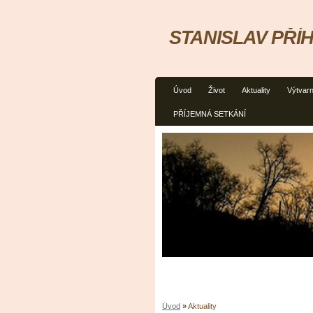
STANISLAV PŘÍ
Úvod
Život
Aktuality
Výtvarn
PŘÍJEMNÁ SETKÁNÍ
Úvod
»
Aktuality