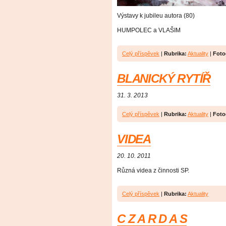
Výstavy k jubileu autora (80)
HUMPOLEC a VLAŠIM
Celý příspěvek
|
Rubrika:
Aktuality
|
Foto
BLANICKÝ RYTÍŘ
31. 3. 2013
Celý příspěvek
|
Rubrika:
Aktuality
|
Foto
VIDEA
20. 10. 2011
Různá videa z činnosti SP.
Celý příspěvek
|
Rubrika:
Aktuality
C Z A R D A S