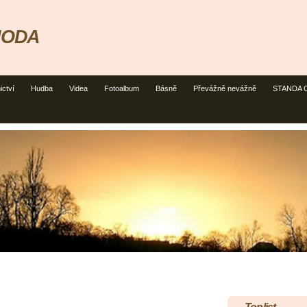
HODA
ictví
Hudba
Videa
Fotoalbum
Básně
Převážně nevážně
STANDA CU