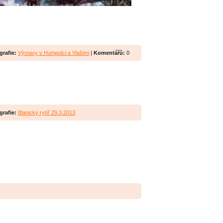
grafie:
Výstavy v Humpolci a Vlašimi
|
Komentářů:
0
grafie:
Blanický rytíř 29.3.2013