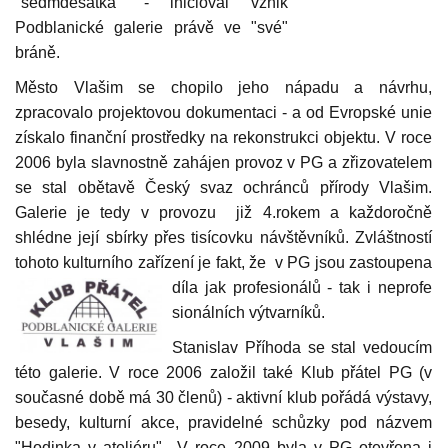
"sedmdesátka" - inicioval vznik
Podblanické galerie právě ve "své"
bráně.
Město Vlašim se chopilo jeho nápadu a návrhu,
zpracovalo projektovou dokumentaci - a od Evropské unie
získalo finanční prostředky na rekonstrukci objektu. V roce
2006 byla slavnostně zahájen provoz v PG a zřizovatelem
se stal obětavě Český svaz ochránců přírody Vlašim.
Galerie je tedy v provozu již 4.rokem a každoročně
shlédne její sbírky přes tisícovku návštěvníků. Zvláštností
tohoto kulturního zařízení je fakt, že v PG jsou zastoupena
díla jak profesionálů - tak i neprofe
sionáln
ích výtvarníků.
Stanislav Příhoda se stal vedoucím
této galerie. V roce 2006 založil také Klub př
á
tel PG (v
současné době má 30 členů) - aktivní klub pořádá výstavy,
b
esedy, kulturní akce, pravidelné schůzky pod názvem
"Hodinka v ateliéru".. V roce 2009 byla v PG otevřena i