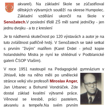
akvarel)
. Na
základní škole se zúčastňoval
dětských výtvarných soutěží
na okrese Humpolec.
Základní vzdělání ukončil na škole v
Senožatech.
V poslední třídě ZŠ měl samé jedničky - jen
jednu dvojku - a to z kreslení
Je to nádherná skutečnost po 120 výstavách a autor je na
tuto zvláštnost patřičně hrdý. V Senožatech se také setkal
s prvním "živým" m
alířem (Karel Dr
del - jehož kopie
holandského Mistra je nyní ke shlédnutí v Podblanické
galerii ČSOP Vlašim).
V roce 1951 nastoupil na Pedagogické gymnázium v
Jihlavě, kde na n
ě
ho měli po umělecké
stránce velký vliv profesoři
Miroslav
Anger,
J
an Urbanec
a Bohumil Vondráček. Zde
dostal základ kvalitní výtvarné práce.
Věnoval se kresbě, práci pastelem,
akvarelu a tempeře.Na svém prvním