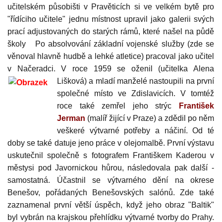
učitelském působišti v Pravěticích s
i ve velkém bytě pro
"řídíciho učitele" jednu místnost upravil jako galerii svých
prací adjustovaných do star
ých rámů
,
které našel na půdě
školy
Po absolvování základní vojenské služby (zde se
věnoval hlavně hudbě a lehké atletice) pracoval jako učitel
v Načeradci. V roce 1959 se oženil (učitelka Alena
Lišková) a mladí manže
lé nastoupili na první
společné místo ve Zdislavicích. V tomtéž
roce také zemřel jeho strýc
František
Jerman
(malíř žijící v Praze) a zdědil po něm
v
eške
ré výtvarné potřeb
y a náčiní. Od té
doby se tak
é datuje jeno práce v
olejomalbě. První výstavu
uskutečnil spole
čně s fotografem Františkem Kaderou v
městysi pod Javornickou hůrou, následovala pak další -
samostatná. Účastnil se
výtvarného dění na okrese
Benešov, pořádaných Benešovských salónů. Zde také
zaznamenal první větší úspěch, když jeho obraz "Baltik"
byl vybrán na krajskou přehlídku výtvarné tvorby do Prahy.