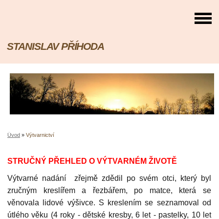
STANISLAV PŘÍHODA
Úvod
»
Výtvarnictví
STRUČNÝ PŘEHLED O VÝTVARNÉM ŽIVOTĚ
Výtvarné nadání zřejmě zdědil po svém otci, který byl
zručným kreslířem a řezbářem, po matce, která se
věnovala lidové výšivce. S kreslením se seznamoval od
útlého věku (4 roky - dětské kresby, 6 let - pastelky, 10 let