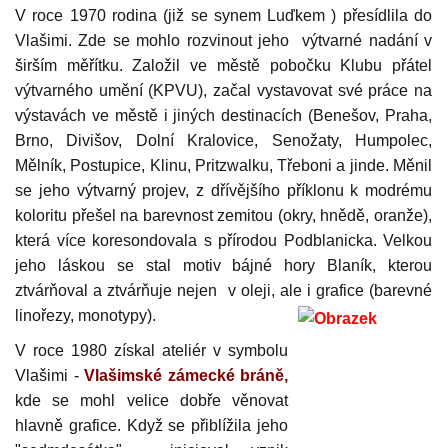
V roce 1970 rodina (již se synem
Luďkem ) přesídlila do
Vlašimi. Zde se mohlo rozvinout jeho
výtvarné nadání v
širším měřítku. Založil ve městě pobočku Klubu
přátel
výtvarného umění (KPVU), začal vystavovat své práce na
výstavách ve městě i jiných destinacích (Benešov, Praha,
Brno, Divišov, Dolní Kralovice, Senožaty, Humpolec,
Mělník, Postupice, Klinu, Pritzwalku, Třeboni a jinde. Měnil
se jeho výtvarný proje
v, z dřívějšího příklonu k modrému
koloritu přešel na barevnost zemitou (okry,
hnědě, oranže),
která více koresondovala s přírodou Podblanicka. Velkou
jeho láskou se stal motiv bájné hory Blaník, kterou
ztvár
ňoval a ztvárňuje nejen v oleji
,
ale i grafice (barevné
l
inořezy, monotypy).
V roce 1980 získal ateliér v symbolu
Vlašimi
-
Vlašimské zámecké b
rá
ně,
kde se mohl velice dobře věnovat
hlavně grafice. Když se přiblížila jeho