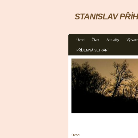
STANISLAV PŘÍ
Úvod
Život
Aktuality
Výtvarn
PŘÍJEMNÁ SETKÁNÍ
Úvod