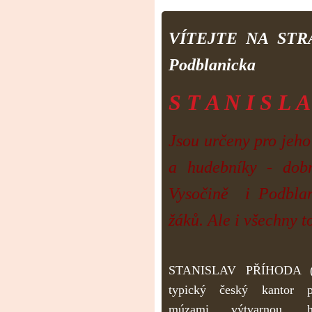
VÍTEJTE NA STR
Podblanicka
S T A N I S L 
Jsou určeny pro jeho
a hudebníky - dob
Vysočině
i Podblan
žáků.
Ale i všechny to
STANISLAV PŘÍHODA 
typický český kantor p
múzami
výtvarnou, h