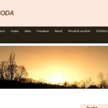
HODA
ictví
Hudba
Videa
Fotoalbum
Básně
Převážně nevážně
STANDA CU