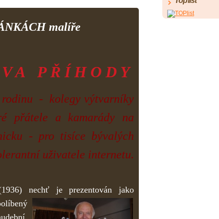
Toplist
ÁNKÁCH malíře
A V A P Ř Í H O D Y
 rodinu - kolegy výtvarníky
ré přátele a kamarády na
icku -
pro tisíce bývalých
lerantní uživatele internetu.
(1936)
nechť
je
prezentován jako
olíbený
udební,