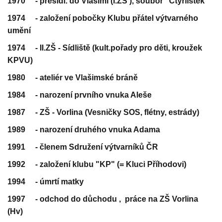
1970 - přesídl. do Vlašimi (I.ZŠ ), soubor "Čtyřlístek"
1974 - založení pobočky Klubu přátel výtvarného
umění
1974 - II.ZŠ - Sídliště (kult.pořady pro děti, kroužek
KPVU)
1980 - ateliér ve Vlašimské bráně
1984 - narození prvního vnuka Aleše
1987 - ZŠ - Vorlina (Vesničky SOS, flétny, estrády)
1989 - narození druhého vnuka Adama
1991 - členem Sdružení výtvarníků ČR
1992 - založení klubu "KP" (= Kluci Příhodovi)
1994 - úmrtí matky
1997 - odchod do důchodu , práce na ZŠ Vorlina
(Hv)