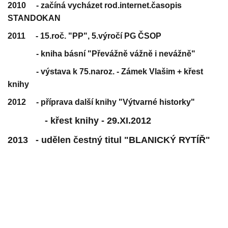
2010 - začíná vycházet rod.internet.časopis
STANDOKAN
2011 - 15.roč. "PP", 5.výročí PG ČSOP
- kniha básní "Převážně vážně i nevážně"
- výstava k 75.naroz. - Zámek Vlašim + křest
knihy
2012 - příprava další knihy "Výtvarné historky"
- křest knihy - 29.XI.2012
2013 - udělen čestný titul "BLANICKÝ RYTÍŘ"