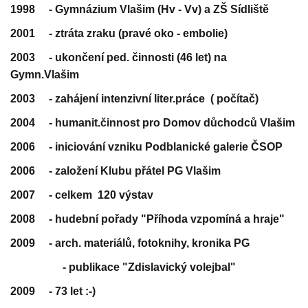
1998 - Gymnázium Vlašim (Hv - Vv) a ZŠ Sídliště
2001 - ztráta zraku (pravé oko - embolie)
2003 - ukončení ped. činnosti (46 let) na
Gymn.Vlašim
2003 - zahájení intenzivní liter.práce ( počítač)
2004 - humanit.činnost pro Domov důchodců Vlašim
2006 - iniciování vzniku Podblanické galerie ČSOP
2006 - založení Klubu přátel PG Vlašim
2007 - celkem 120 výstav
2008 - hudební pořady "Příhoda vzpomíná a hraje"
2009 - arch. materiálů, fotoknihy, kronika PG
-
publikace "Zdislavický volejbal"
2009 - 73 let :-)