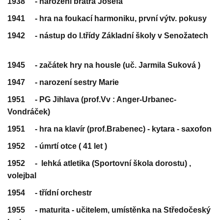
1938 - narození bratra Josefa
1941 - hra na foukací harmoniku, první výtv. pokusy
1942 - nástup do I.třídy Základní školy v Senožatech
19
45 - začátek hry na housle (uč. Jarmila Suková )
1947 - narození sestry Marie
1951 - PG Jihlava (prof.Vv : Anger-Urbanec-
Vondráček)
1951 - hra na klavír (prof.Brabenec) - kytara - saxofon
1952 - úmrtí otce ( 41 let )
1952 - lehká atletika (Sportovní škola dorostu) ,
volejbal
1954 - třídní orchestr
1955 - maturita - učitelem, umístěnka na Středočeský